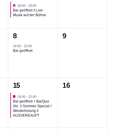
Hervorgehoben
18:00
-
23:00
Bar geöffnet // Live
Musik auf der Bühne
1
0
8
9
g,
Veranstaltung,
Veranstaltungen,
18:00
-
23:00
Bar geöffnet
1
0
15
16
g,
Veranstaltung,
Veranstaltungen,
Hervorgehoben
18:00
-
23:00
Bar geöffnet + BarQuiz
Vol. 3 Sommer-Special /
Wiederholung //
AUSVERKAUFT