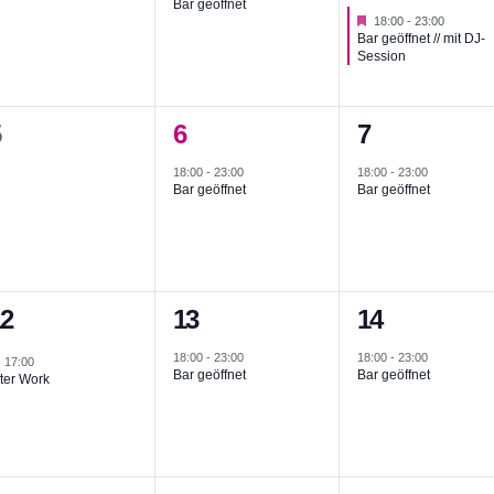
Bar geöffnet
Hervorgehoben
18:00
-
23:00
Bar geöffnet // mit DJ-
Session
0
1
1
5
6
7
n,
eranstaltungen,
Veranstaltung,
Veranstaltun
18:00
-
23:00
18:00
-
23:00
Bar geöffnet
Bar geöffnet
1
1
2
13
14
n,
eranstaltung,
Veranstaltung,
Veranstaltun
18:00
-
23:00
18:00
-
23:00
Hervorgehoben
17:00
Bar geöffnet
Bar geöffnet
ter Work