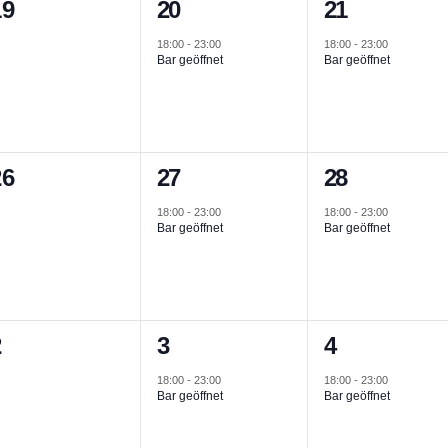
0
1
1
19
20
21
n,
eranstaltungen,
Veranstaltung,
Veranstaltun
18:00
-
23:00
18:00
-
23:00
Bar geöffnet
Bar geöffnet
0
1
1
26
27
28
n,
eranstaltungen,
Veranstaltung,
Veranstaltun
18:00
-
23:00
18:00
-
23:00
Bar geöffnet
Bar geöffnet
0
1
1
2
3
4
n,
eranstaltungen,
Veranstaltung,
Veranstaltun
18:00
-
23:00
18:00
-
23:00
Bar geöffnet
Bar geöffnet