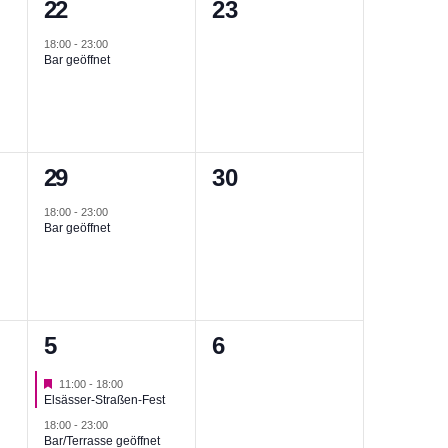
1
0
22
23
g,
Veranstaltung,
Veranstaltungen,
18:00
-
23:00
Bar geöffnet
1
0
29
30
g,
Veranstaltung,
Veranstaltungen,
18:00
-
23:00
Bar geöffnet
2
0
5
6
g,
Veranstaltungen,
Veranstaltungen,
Hervorgehoben
11:00
-
18:00
Elsässer-Straßen-Fest
18:00
-
23:00
Bar/Terrasse geöffnet