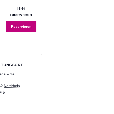
Hier
reservieren
Reservieren
LTUNGSORT
ede – die
42
Nordrhein
045