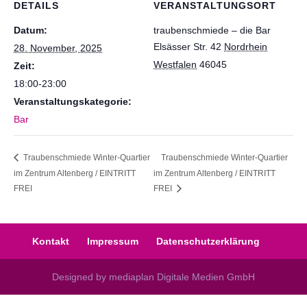
DETAILS
VERANSTALTUNGSORT
Datum:
traubenschmiede – die Bar
Elsässer Str. 42
Nordrhein
28. November, 2025
Westfalen
46045
Zeit:
18:00-23:00
Veranstaltungskategorie:
Bar
Traubenschmiede Winter-Quartier
Traubenschmiede Winter-Quartier
im Zentrum Altenberg / EINTRITT
im Zentrum Altenberg / EINTRITT
FREI
FREI
Kontakt
Impressum
Datenschutzerklärung
Designed by mediaplan Digitale Medien GmbH