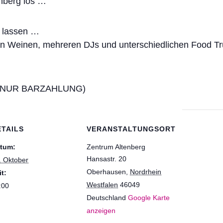
nberg los …
 lassen …
n Weinen, mehreren DJs und unterschiedlichen Food Tru
 € (NUR BARZAHLUNG)
ETAILS
VERANSTALTUNGSORT
tum:
Zentrum Altenberg
Hansastr. 20
. Oktober
Oberhausen
,
Nordrhein
it:
Westfalen
46049
:00
Deutschland
Google Karte
anzeigen